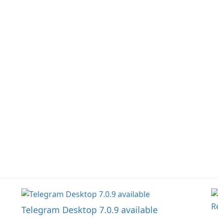
Ol
d
jo
la
Telegram Desktop 7.0.9 available