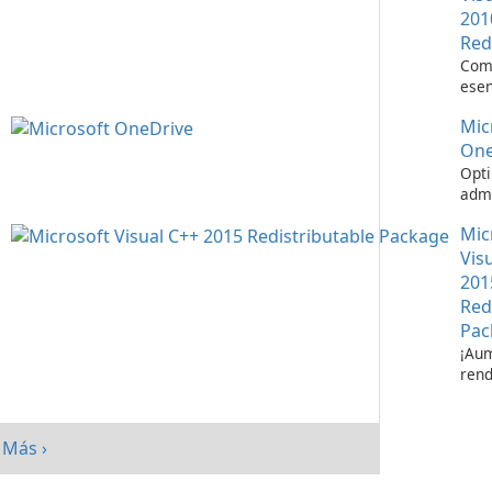
201
Red
Com
esen
ejec
Mic
apli
Visu
One
Opti
admi
de a
Mic
Micr
One
Vis
201
Red
Pac
¡Aum
rend
su s
paq
redi
Más ›
Micr
C++ 