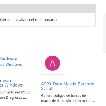
Genius instalado el mes pasado.
A
rdware
ASPX Data Matrix Barcode
ics Windows
Script
ndimiento del PC con
Genera códigos de barras de
are Diagnostics
matriz de datos sin esfuerzo con el
script de código de barras de