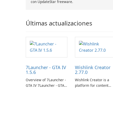
con UpdateStar freeware.
Últimas actualizaciones
7Launcher - GTA IV
Wishlink Creator
1.5.6
2.77.0
Overview of 7Launcher -
Wishlink Creator is a
GTA IV 7Launcher - GTA
platform for content
IV is a specialized
creators designed to
software application
monetize their work
designed to optimize the
through built-in brand
gaming experience for
partnerships and