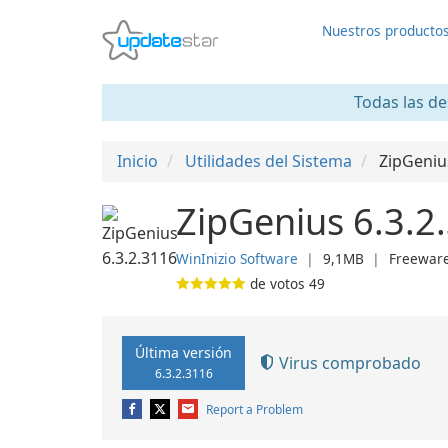
Nuestros producto
Todas las de
Inicio
Utilidades del Sistema
ZipGeniu
ZipGenius 6.3.2
WinInizio Software
❘
9,1MB
❘
Freewar
de votos
49
Última versión
Virus comprobado
6.3.2.3116
Report a Problem