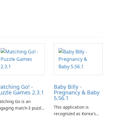
atching Go! -
Baby Billy -
uzzle Games 2.3.1
Pregnancy & Baby
5.56.1
tching Go is an
This application is
gaging match-3 puzzle
recognized as Korea's
me that invites
leading free platform for
ayers to join Chloe and
pregnancy and baby
r charming corgi,