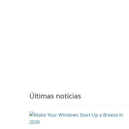
Grand Theft Auto IV.
integrated tools for
content distribution an
audience engagement.
Últimas noticias