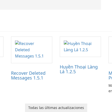
Huyền Thoại Làng
Lá 1.2.5
Recover Deleted
M
Messages 1.5.1
P
Ma
en
ga
pl
he
Todas las últimas actualizaciones