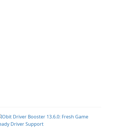
tracking, offering
lie, on an adventurous
essential healthcare tips
urney across diverse
and doctor-approved
ndscapes.
articles.