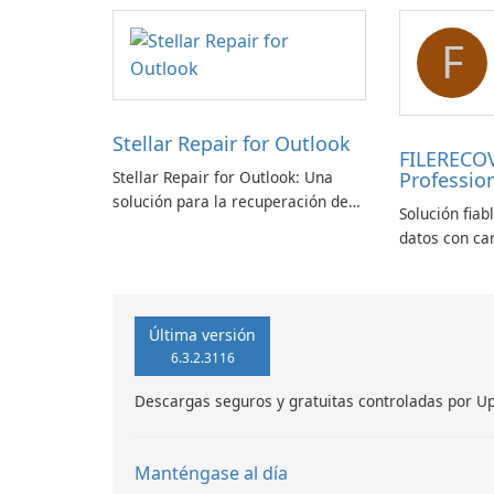
F
Stellar Repair for Outlook
FILERECO
Stellar Repair for Outlook: Una
Profession
solución para la recuperación de
Solución fiab
correo electrónico
datos con ca
Última versión
6.3.2.3116
Descargas seguros y gratuitas controladas por U
Manténgase al día