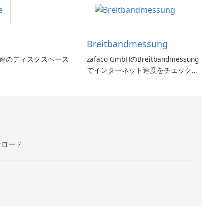
Breitbandmessung
:超高速のディスクスペース
zafaco GmbHのBreitbandmessung
!
でインターネット速度をチェックし
てください!
ンロード