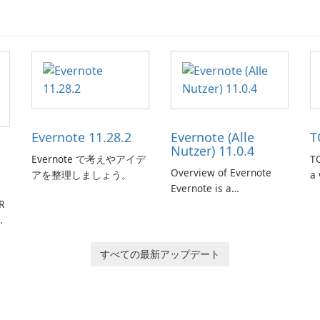
Evernote 11.28.2
Evernote (Alle
T
Nutzer) 11.0.4
Evernote で考えやアイデ
TO
Overview of Evernote
アを整理しましょう。
a 
Evernote is a
m
R
comprehensive note-
de
ン
taking and organization
in
ー
software designed to
or
help users capture,
in
すべての最新アップデート
organize, and access
information across
multiple devices.