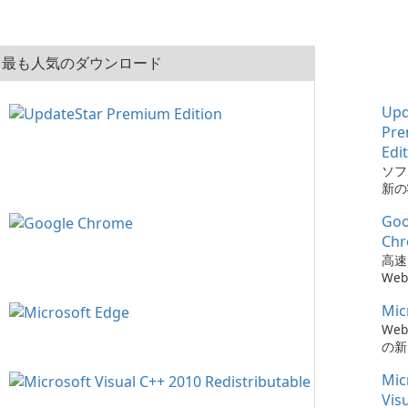
最も人気のダウンロード
Upd
Pr
Edi
ソフ
新の
とは、
Goo
Pre
でか
Ch
簡単
高速
た。
We
Mic
We
の新
Mic
Vis