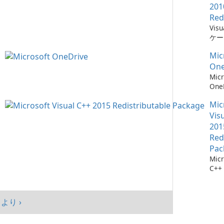
201
Red
Vis
ケー
に不
Mic
ーネ
One
Micr
One
イル
Mic
Vis
201
Red
Pac
Micr
C++
可能
シス
マン
より ›
まし