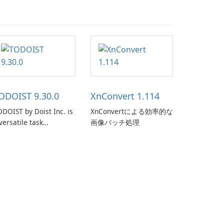
ODOIST 9.30.0
XnConvert 1.114
DOIST by Doist Inc. is
XnConvertによる効率的な
versatile task
画像バッチ処理
anagement tool
signed to help
dividuals and teams
ganize their work and
crease productivity.